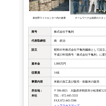
泉佐野ライスセンター内の倉庫
チームワークは抜群のスタッ
商号
株式会社千亀利
代表取締役
南 鉄治
設立
昭和41年株式会社千亀利繊維として設立。
平成13年現商号「株式会社千亀利」に変
資本金
1,000万円
従業員
14名
事業内容
米穀の加工及び販売・炊飯米の販売
所在地：
〒596-0821 大阪府岸和田市小松里町12
本社
TEL：072-445-5533
FAX:072-445-5596
＞＞アクセスマップ